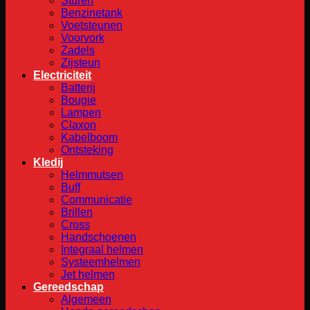
Sturen
Benzinetank
Voetsteunen
Voorvork
Zadels
Zijsteun
Electriciteit
Batterij
Bougie
Lampen
Claxon
Kabelboom
Ontsteking
Kledij
Helmmutsen
Buff
Communicatie
Brillen
Cross
Handschoenen
Integraal helmen
Systeemhelmen
Jet helmen
Gereedschap
Algemeen