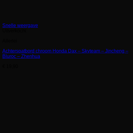
Snelle weergave
Uitverkocht
Allerlei
Achterspatbord chroom Honda Dax – Skyteam – Jincheng –
Bluroc – Zhenhua
€
19,90