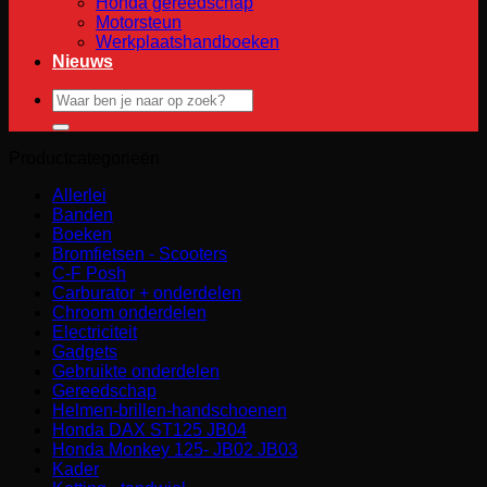
Honda gereedschap
Motorsteun
Werkplaatshandboeken
Nieuws
Zoeken
naar:
Productcategorieën
Allerlei
Banden
Boeken
Bromfietsen - Scooters
C-F Posh
Carburator + onderdelen
Chroom onderdelen
Electriciteit
Gadgets
Gebruikte onderdelen
Gereedschap
Helmen-brillen-handschoenen
Honda DAX ST125 JB04
Honda Monkey 125- JB02 JB03
Kader