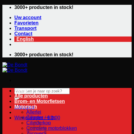
Ga
3000+ producten in stock!
naar
Uw account
de
Favorieten
inhoud
Transport
Contact
English
3000+ producten in stock!
Zoeken
Home
naar:
Alle producten
Brom- en Motorfietsen
Motorisch
Inloggen
Allerlei
Cilinder – kits
Winkelwagen /
€
0,00
Cilinderkop
Complete motorblokken
ZijcoverS