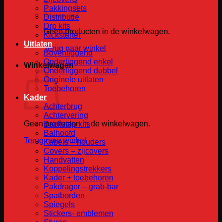
Pakkingsets
Distributie
Drp kits
Geen producten in de winkelwagen.
Kickstarter
Uitlaten
Terug naar winkel
Bovenliggend
Onderliggend enkel
Winkelwagen
Onderliggend dubbel
Originele uitlaten
Toebehoren
Kader
Achterbrug
Achtervering
Geen producten in de winkelwagen.
Backstep kits
Balhoofd
Terug naar winkel
Kabels – houders
Covers – zijcovers
Handvatten
Koppelingstrekkers
Kader + toebehoren
Pakdrager – grab-bar
Spatborden
Spiegels
Stickers- emblemen