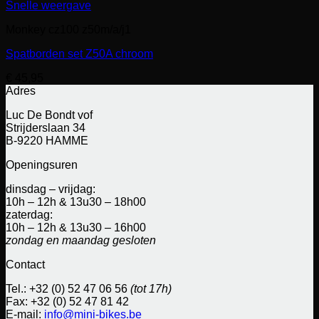
Snelle weergave
Monkey cz100 z50m/a/j1
Spatborden set Z50A chroom
€
45,95
Adres
Luc De Bondt vof
Strijderslaan 34
B-9220 HAMME
Openingsuren
dinsdag – vrijdag:
10h – 12h & 13u30 – 18h00
zaterdag:
10h – 12h & 13u30 – 16h00
zondag en maandag gesloten
Contact
Tel.: +32 (0) 52 47 06 56
(tot 17h)
Fax: +32 (0) 52 47 81 42
E-mail:
info@mini-bikes.be