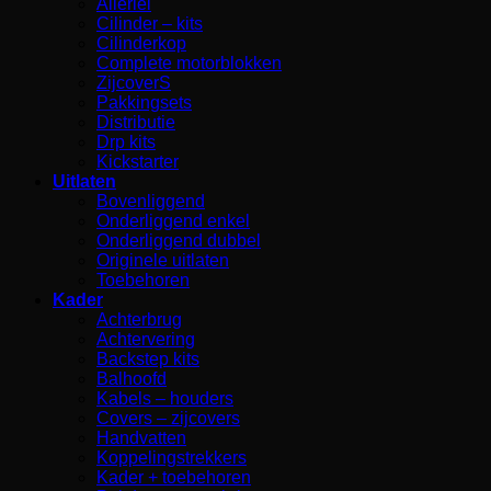
Allerlei
Cilinder – kits
Cilinderkop
Complete motorblokken
ZijcoverS
Pakkingsets
Distributie
Drp kits
Kickstarter
Uitlaten
Bovenliggend
Onderliggend enkel
Onderliggend dubbel
Originele uitlaten
Toebehoren
Kader
Achterbrug
Achtervering
Backstep kits
Balhoofd
Kabels – houders
Covers – zijcovers
Handvatten
Koppelingstrekkers
Kader + toebehoren