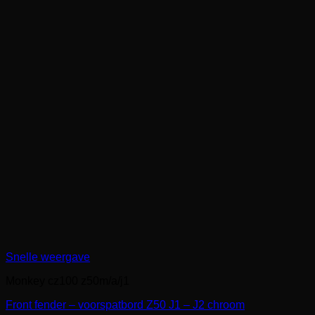
Snelle weergave
Monkey cz100 z50m/a/j1
Front fender – voorspatbord Z50 J1 – J2 chroom